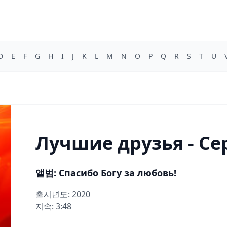
D
E
F
G
H
I
J
K
L
M
N
O
P
Q
R
S
T
U
Лучшие друзья - Се
앨범: Спасибо Богу за любовь!
출시년도: 2020
지속: 3:48