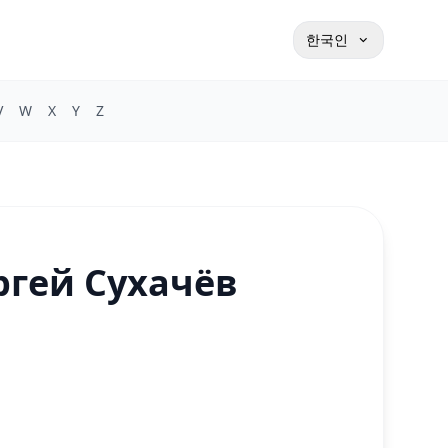
한국인
V
W
X
Y
Z
ргей Сухачёв