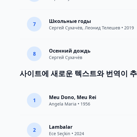
Школьные годы
7
Сергей Сухачёв
,
Леонид Телешев
• 2019
Осенний дождь
8
Сергей Сухачёв
사이트에 새로운 텍스트와 번역이 
Meu Dono, Meu Rei
1
Angela Maria • 1956
Lambalar
2
Ece Seçkin
• 2024