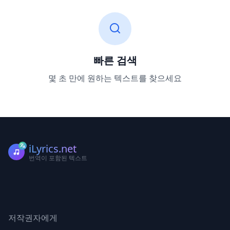
빠른 검색
몇 초 만에 원하는 텍스트를 찾으세요
iLyrics.net
번역이 포함된 텍스트
저작권자에게