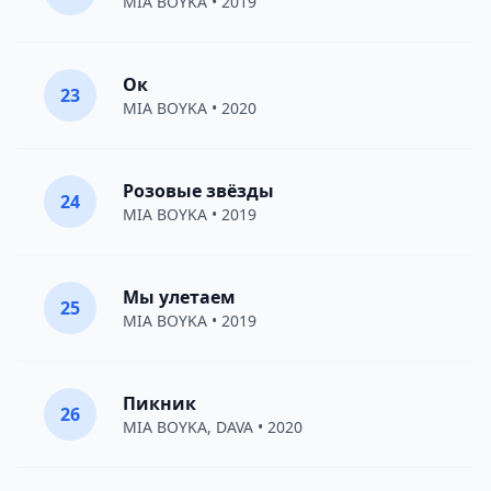
MIA BOYKA
• 2019
Ок
23
MIA BOYKA
• 2020
Розовые звёзды
24
MIA BOYKA
• 2019
Мы улетаем
25
MIA BOYKA
• 2019
Пикник
26
MIA BOYKA
,
DAVA
• 2020