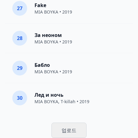
Fake
27
MIA BOYKA
• 2019
За неоном
28
MIA BOYKA
• 2019
Бабло
29
MIA BOYKA
• 2019
Лед и ночь
30
MIA BOYKA
,
T-killah
• 2019
업로드