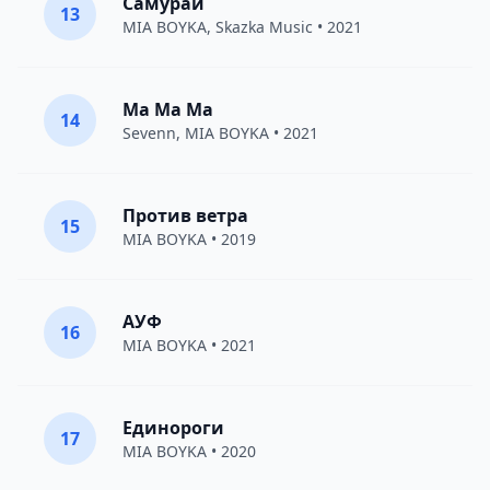
Самурай
13
MIA BOYKA
,
Skazka Music
• 2021
Ma Ma Ma
14
Sevenn
,
MIA BOYKA
• 2021
Против ветра
15
MIA BOYKA
• 2019
АУФ
16
MIA BOYKA
• 2021
Единороги
17
MIA BOYKA
• 2020