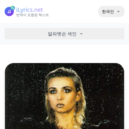
iLyrics.net
한국인
번역이 포함된 텍스트
알파벳순 색인