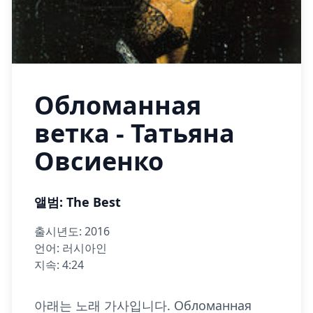
Обломанная
ветка - Татьяна
Овсиенко
앨범: The Best
출시년도: 2016
언어: 러시아인
지속: 4:24
아래는 노래 가사입니다. Обломанная