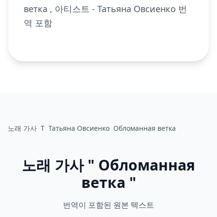
ветка , 아티스트 - Татьяна Овсиенко 번
역 포함
노래 가사
Т
Татьяна Овсиенко
Обломанная ветка
노래 가사 " Обломанная
ветка "
번역이 포함된 원본 텍스트