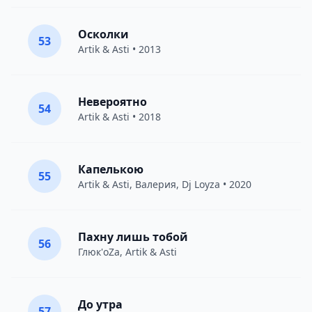
Осколки
53
Artik & Asti
• 2013
Невероятно
54
Artik & Asti
• 2018
Капелькою
55
Artik & Asti
,
Валерия
,
Dj Loyza
• 2020
Пахну лишь тобой
56
Глюк'oZa
,
Artik & Asti
До утра
57