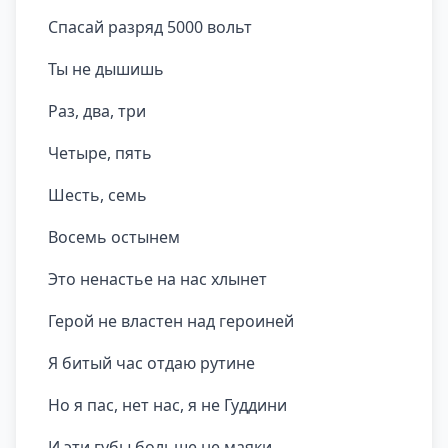
Спасай разряд 5000 вольт
Ты не дышишь
Раз, два, три
Четыре, пять
Шесть, семь
Восемь остынем
Это ненастье на нас хлынет
Герой не властен над героиней
Я битый час отдаю рутине
Но я пас, нет нас, я не Гуддини
И эти губы больше не маяки