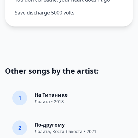
Save discharge 5000 volts
Other songs by the artist:
На Титанике
1
Лолита
• 2018
По-другому
2
Лолита
,
Коста Лакоста
• 2021