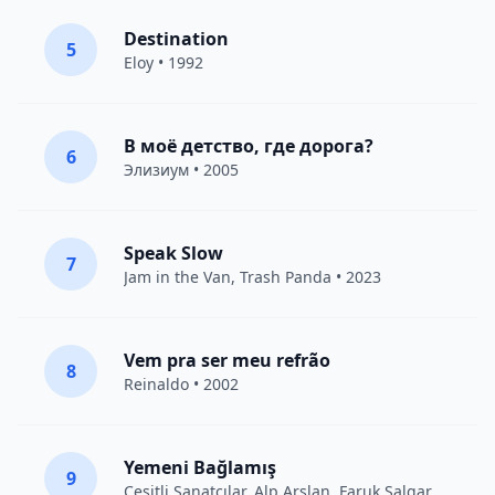
Destination
5
Eloy
• 1992
В моё детство, где дорога?
6
Элизиум
• 2005
Speak Slow
7
Jam in the Van
, Trash Panda • 2023
Vem pra ser meu refrão
8
Reinaldo • 2002
Yemeni Bağlamış
9
Çeşitli Sanatçılar
, Alp Arslan, Faruk Salgar • 2012